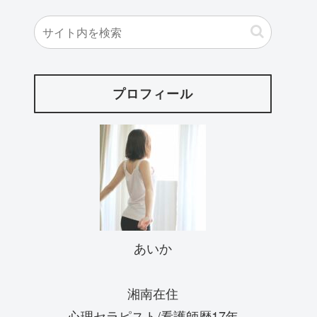
プロフィール
あいか
湘南在住
心理セラピスト/看護師歴17年