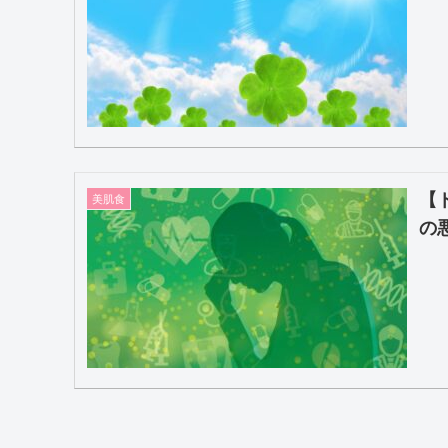
【
美肌食
の