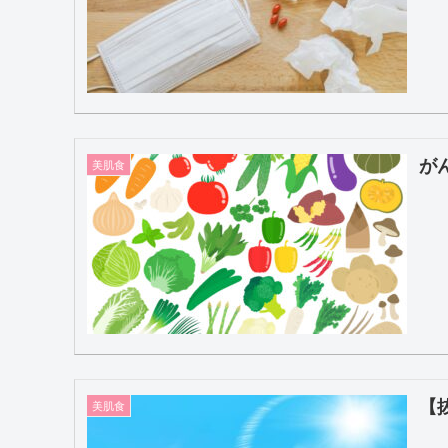
が
美肌食
【
美肌食