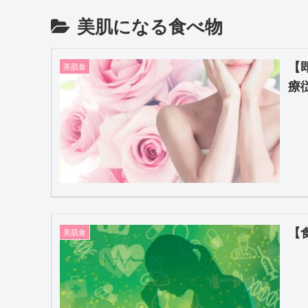
美肌になる食べ物
【
美肌食
療
【
美肌食