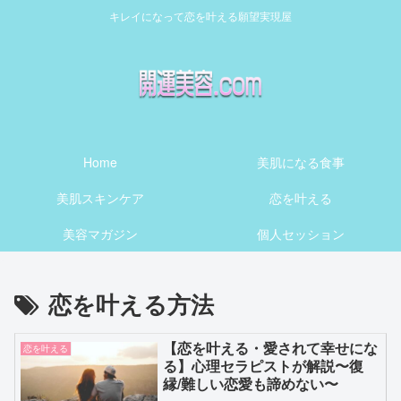
キレイになって恋を叶える願望実現屋
Home
美肌になる食事
美肌スキンケア
恋を叶える
美容マガジン
個人セッション
恋を叶える方法
【恋を叶える・愛されて幸せにな
恋を叶える
る】心理セラピストが解説〜復
縁/難しい恋愛も諦めない〜